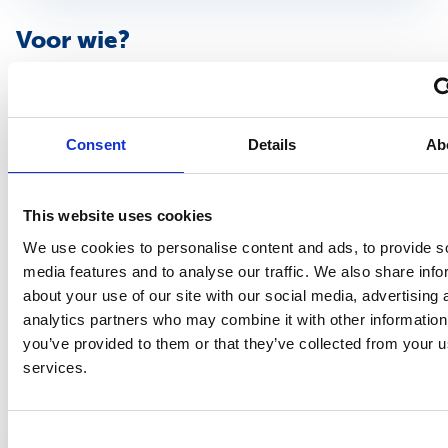
Voor wie?
Voor praktijkopleiders van een aios vertrouwensarts.
Docenten
Consent
Details
Ab
Lia Jak
Instituutsopleider, NSPOH
This website uses cookies
Milou van Roosmalen
We use cookies to personalise content and ads, to provide s
Onderwijskundige, NSPOH
media features and to analyse our traffic. We also share info
about your use of our site with our social media, advertising 
Nienke Zevenbergen
analytics partners who may combine it with other information
Opleider/adviseur NSPOH
you’ve provided to them or that they’ve collected from your us
services.
Bekijk ook
Consent