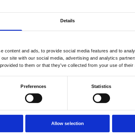
(opent in nieuw tabblad)
(opent in nieuw tabblad)
 reCAPTCHA. Het
privacybeleid
en de
servicevoorwaarden
van Google zijn van toepas
Details
e content and ads, to provide social media features and to analy
 our site with our social media, advertising and analytics partn
 provided to them or that they’ve collected from your use of their
Preferences
Statistics
Allow selection
Over NSPOH
V