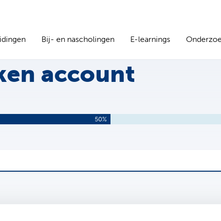
idingen
Bij- en nascholingen
E-learnings
Onderzo
en account
50%