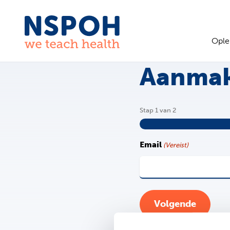
Stap
Ga naar de inhoud
1
van
Ople
2,
Aanmak
Stap
1
van
2
Email
(Vereist)