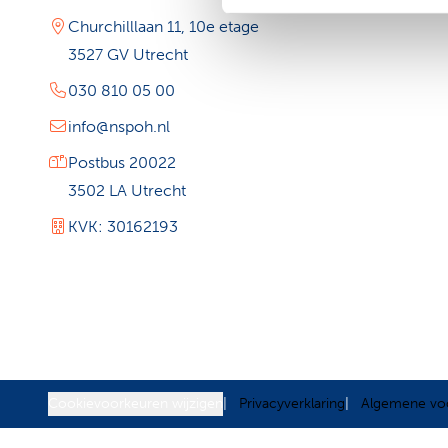
Churchilllaan 11, 10e etage
3527 GV Utrecht
030 810 05 00
info@nspoh.nl
Postbus 20022
3502 LA Utrecht
KVK: 30162193
Cookievoorkeuren wijzigen
Privacyverklaring
Algemene vo