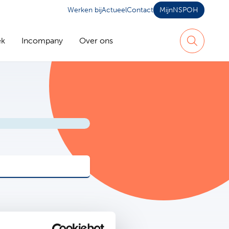
Werken bij
Actueel
Contact
MijnNSPOH
ek
Incompany
Over ons
Zoeken