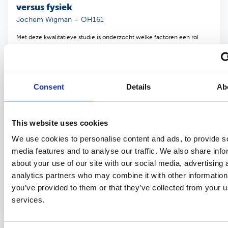
versus fysiek
Jochem Wigman – OH161
Met deze kwalitatieve studie is onderzocht welke factoren een rol
speelden bij de keuzes van UWV-artsen voor fysieke of telefonische…
Consent
Details
Ab
Wetenschappelijke publicatie
Bedrijfsgeneeskunde
1 september 2021
This website uses cookies
Bevorderende en belemmerende factoren in
de arbocuratieve samenwerking
We use cookies to personalise content and ads, to provide s
Christel Muis – OH157
media features and to analyse our traffic. We also share info
about your use of our site with our social media, advertising 
Met deze kwalitatieve studie is verkend hoe de samenwerking tussen
analytics partners who may combine it with other information
cardiologen en bedrijfsartsen kan worden verbeterd, met de focus
you’ve provided to them or that they’ve collected from your us
op…
services.