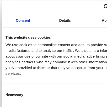
Wetenschappelijke publicatie
Infectieziektebestrijding
7 september 2016
Consent
Details
Ab
Determinants that influence parents’
intention to accept a pertussis cocooning
This website uses cookies
vaccination
Janneke Kraan – PH005
We use cookies to personalise content and ads, to provide s
media features and to analyse our traffic. We also share info
Kinkhoest is een potentieel dodelijke infectieziekte voor jonge baby’s
about your use of our site with our social media, advertising 
jonger dan 6 maanden. Een strategie om de overdracht van
analytics partners who may combine it with other information
kinkhoest…
you’ve provided to them or that they’ve collected from your us
services.
Samenvatting onderzoek
Tuberculosebestrijding
Consent
11 november 2014
Necessary
Selection
Predictors of prolonged TB treatment in a
Dutch outpatient setting