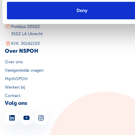
030 810 05 00
Deny
info@nspoh.nl
Postbus 20022
3502 LA Utrecht
KVK: 30162193
Over NSPOH
Over ons
Veelgestelde vragen
MijnNSPOH
Werken bij
Contact
Volg ons
LinkedIn
YouTube
Instagram