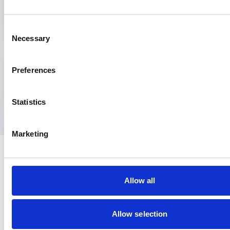
Consent
Necessary
Selection
Preferences
Statistics
Marketing
Allow all
Contact
Allow selection
Churchilllaan 11, 10e etage
3527 GV Utrecht