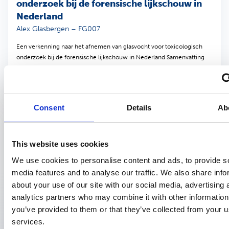
onderzoek bij de forensische lijkschouw in
Nederland
Alex Glasbergen – FG007
Een verkenning naar het afnemen van glasvocht voor toxicologisch
onderzoek bij de forensische lijkschouw in Nederland Samenvatting
Inleiding Bij twijfel…
Consent
Details
Ab
Wetenschappelijk conceptartikel
Forensische geneeskunde
5 februari 2025
Effectiviteit en efficiëntie van postmortaal
This website uses cookies
toxicologisch bloedonderzoek voor het
We use cookies to personalise content and ads, to provide s
achterhalen van de aard van overlijden
media features and to analyse our traffic. We also share info
Fleur Griep – FG004
about your use of our site with our social media, advertising 
analytics partners who may combine it with other information
In Nederland bestaat momenteel geen uniform beleid omtrent de
you’ve provided to them or that they’ve collected from your us
inzet van postmortaal toxicologisch bloedonderzoek. Deze
services.
interregionale variatie heeft mogelijk invloed…