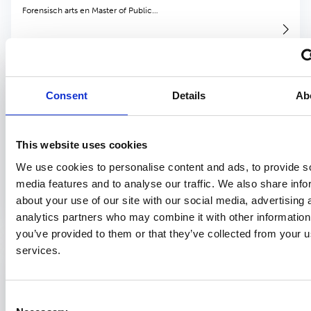
Forensisch arts en Master of Public…
Wetenschappelijke publicatie
Jeugdgezondheidszorg
2 september 2025
Consent
Details
Ab
Tekort aan jeugdartsen: wat is de oplossing?
Pieter Paul Dirksen – PH241
This website uses cookies
Een onderzoek naar kenmerken van het beroep van jeugdarts in de
We use cookies to personalise content and ads, to provide s
drie noordelijke provincies Jeugdgezondheidszorg (JGZ-)organisaties
media features and to analyse our traffic. We also share info
kampen met een tekort…
about your use of our site with our social media, advertising 
analytics partners who may combine it with other information
you’ve provided to them or that they’ve collected from your us
services.
Samenvatting onderzoek
Infectieziektebestrijding
1 september 2025
Heroriëntatie meldingsplicht voor
Consent
kindercentra in het kader van artikel 26 van